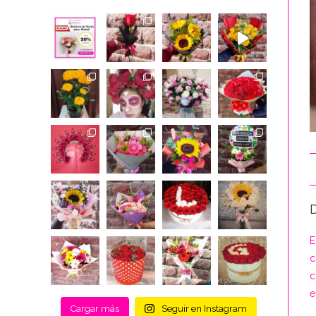
E
c
c
e
Cargar más
Seguir en Instagram