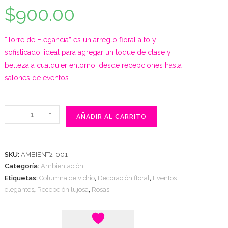
$
900.00
“Torre de Elegancia” es un arreglo floral alto y
sofisticado, ideal para agregar un toque de clase y
LA
belleza a cualquier entorno, desde recepciones hasta
salones de eventos.
Ambientación
-
+
AÑADIR AL CARRITO
2
WEB
-
Torre
SKU:
AMBIENT2-001
de
Categoría:
Ambientación
Elegancia
Etiquetas:
Columna de vidrio
,
Decoración floral
,
Eventos
cantidad
elegantes
,
Recepción lujosa
,
Rosas