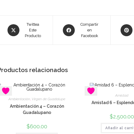
Se
Se
Se
Twittea
Compartir
Este
en
abre
abre
abre
Producto
Facebook
en
en
en
una
una
una
nueva
nueva
nueva
ventana
ventana
ventan
Productos relacionados
Amistad
Ambientación
,
Virgen de Guadalupe
Amistad 6 – Esplendo
Ambientación 4 – Corazón
Guadalupano
$
2,500.00
$
600.00
Añadir al carr