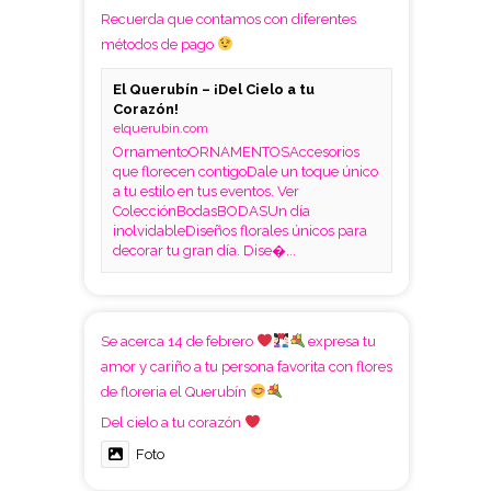
Recuerda que contamos con diferentes
métodos de pago
El Querubín – ¡Del Cielo a tu
Corazón!
elquerubin.com
OrnamentoORNAMENTOSAccesorios
que florecen contigoDale un toque único
a tu estilo en tus eventos. Ver
ColecciónBodasBODASUn día
inolvidableDiseños florales únicos para
decorar tu gran día. Dise�...
Se acerca 14 de febrero
expresa tu
amor y cariño a tu persona favorita con flores
de floreria el Querubín
Del cielo a tu corazón
Foto