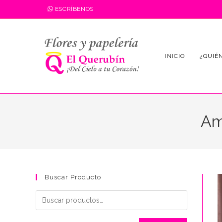
Saltar
ESCRÍBENOS
al
contenido
INICIO
¿QUIÉ
Am
Buscar Producto