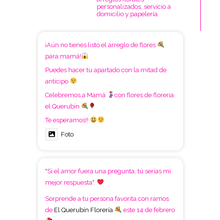
personalizados, servicio a
domicilio y papelería.
¡Aún no tienes listo el arreglo de flores
para mamá!
Puedes hacer tu apartado con la mitad de
anticipo
Celebremos a Mamá
con flores de floreria
el Querubín
Te esperamos!!
Foto
"Si el amor fuera una pregunta, tú serías mi
mejor respuesta".
Sorprende a tu persona favorita con ramos
de
El Querubín Florería
este 14 de febrero