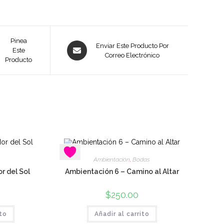
Pinea
Se
Enviar Este Producto Por
Este
abre
Correo Electrónico
Producto
en
una
nueva
a
ventana
Ambientación
,
Bodas
r del Sol
Ambientación 6 – Camino al Altar
$
250.00
ito
Añadir al carrito