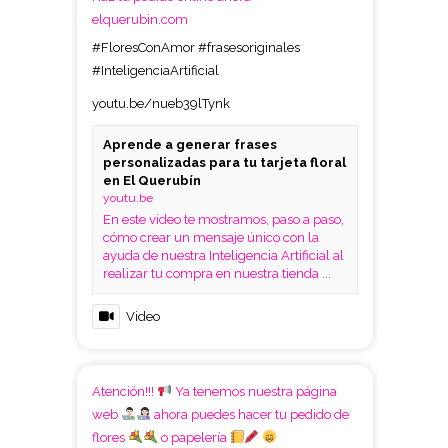
elquerubin.com
#FloresConAmor
#frasesoriginales
#InteligenciaArtificial
youtu.be/nueb39lTynk
Aprende a generar frases
personalizadas para tu tarjeta floral
en El Querubín
youtu.be
En este video te mostramos, paso a paso,
cómo crear un mensaje único con la
ayuda de nuestra Inteligencia Artificial al
realizar tu compra en nuestra tienda ...
Video
Atención!!!
Ya tenemos nuestra página
web
ahora puedes hacer tu pedido de
flores
o papelería