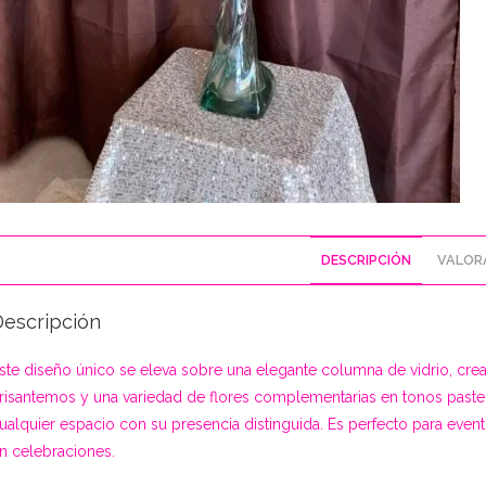
DESCRIPCIÓN
VALORA
Descripción
ste diseño único se eleva sobre una elegante columna de vidrio, cre
risantemos y una variedad de flores complementarias en tonos pastel
ualquier espacio con su presencia distinguida. Es perfecto para even
n celebraciones.