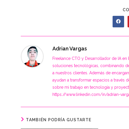
CO
Abre
en
una
nueva
venta
Adrian Vargas
Freelance CTO y Desarrollador de IA en E
soluciones tecnológicas, combinando desa
a nuestros clientes. Además de encargar
ayudan a transformar espacios a través de
sobre mi trabajo en tecnología y proyectos 
https://www.linkedin.com/in/adrian-var
TAMBIÉN PODRÍA GUSTARTE