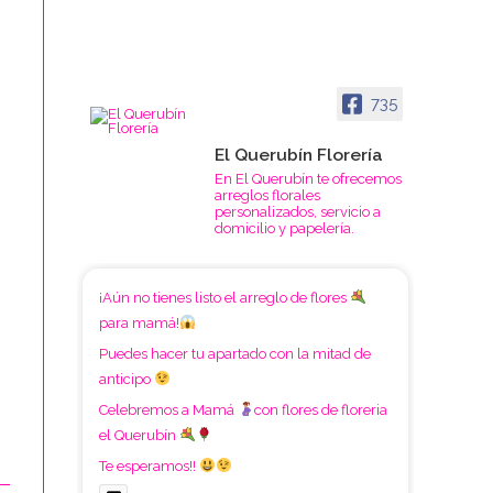
735
El Querubín Florería
En El Querubín te ofrecemos
arreglos florales
personalizados, servicio a
domicilio y papelería.
¡Aún no tienes listo el arreglo de flores
para mamá!
Puedes hacer tu apartado con la mitad de
anticipo
Celebremos a Mamá
con flores de floreria
el Querubín
Te esperamos!!