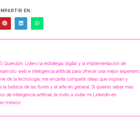
COMPARTIR
MPARTIR EN:
ESTE
CONTENIDO
Abre
Abre
Abre
en
en
en
una
una
una
nueva
nueva
nueva
na
ventana
ventana
ventana
l Querubín. Lidero la estrategia digital y la implementación de
rrollo web e inteligencia artificial para ofrecer una mejor experienc
me de la tecnología, me encanta compartir ideas que inspiran y
 la belleza de las flores y el arte en general. Si quieres saber más
de inteligencia artificial, te invito a visitar mi Linkedin en
gas-mexico