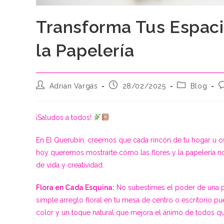
Transforma Tus Espacio
la Papelería
Autor
Publicación
Categoría
C
Adrian Vargas
28/02/2025
Blog
de
de
de
d
la
la
la
l
entrada:
entrada:
entrada:
e
¡Saludos a todos!
En El Querubín, creemos que cada rincón de tu hogar u ofi
hoy queremos mostrarte cómo las flores y la papelería no
de vida y creatividad.
Flora en Cada Esquina:
No subestimes el poder de una pla
simple arreglo floral en tu mesa de centro o escritorio p
color y un toque natural que mejora el ánimo de todos qu