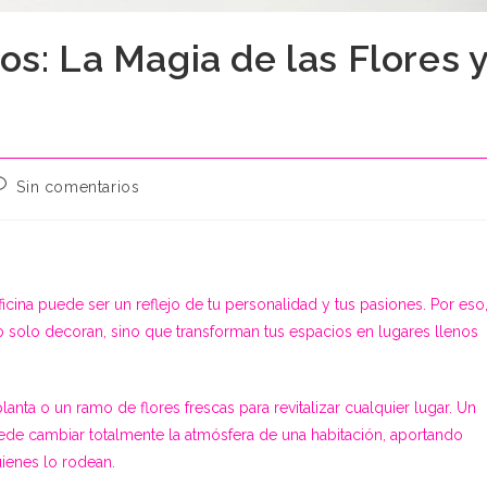
s: La Magia de las Flores 
omentarios
Sin comentarios
e
a
ntrada:
cina puede ser un reflejo de tu personalidad y tus pasiones. Por eso
 solo decoran, sino que transforman tus espacios en lugares llenos
nta o un ramo de flores frescas para revitalizar cualquier lugar. Un
uede cambiar totalmente la atmósfera de una habitación, aportando
ienes lo rodean.