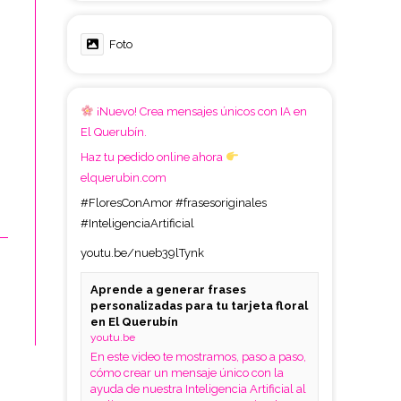
Foto
¡Nuevo! Crea mensajes únicos con IA en
El Querubín.
Haz tu pedido online ahora
elquerubin.com
#FloresConAmor
#frasesoriginales
#InteligenciaArtificial
youtu.be/nueb39lTynk
Aprende a generar frases
personalizadas para tu tarjeta floral
en El Querubín
youtu.be
En este video te mostramos, paso a paso,
cómo crear un mensaje único con la
ayuda de nuestra Inteligencia Artificial al