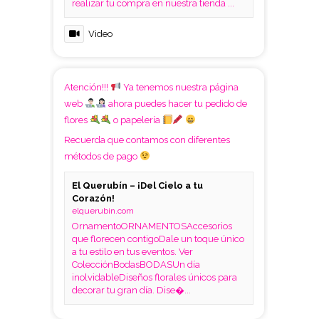
realizar tu compra en nuestra tienda ...
Video
Atención!!!
Ya tenemos nuestra página
web
ahora puedes hacer tu pedido de
flores
o papelería
Recuerda que contamos con diferentes
métodos de pago
El Querubín – ¡Del Cielo a tu
Corazón!
elquerubin.com
OrnamentoORNAMENTOSAccesorios
que florecen contigoDale un toque único
a tu estilo en tus eventos. Ver
ColecciónBodasBODASUn día
inolvidableDiseños florales únicos para
decorar tu gran día. Dise�...