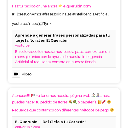
Haz tu pedido online ahora
elquerubin.com
#FloresConAmor
#frasesoriginales
#InteligenciaArtificial
youtu.be/nueb39lTynk
Aprende a generar frases personalizadas para tu
tarjeta floral en El Querubín
youtu.be
En este video te mostramos, paso a paso, cómo crear un
mensaje único con la ayuda de nuestra Inteligencia
Artificial al realizar tu compra en nuestra tienda ...
Video
Atención!!!
Ya tenemos nuestra página web
ahora
puedes hacer tu pedido de flores
o papelería
Recuerda que contamos con diferentes métodos de pago
El Querubín – ¡Del Cielo a tu Corazón!
elquerubin.com