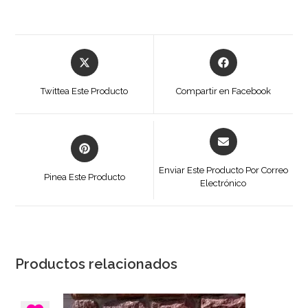
Se
Se
abre
abre
en
en
Twittea Este Producto
Compartir en Facebook
una
una
nueva
nueva
ventana
ventana
Se
Se
abre
abre
en
en
Enviar Este Producto Por Correo
Pinea Este Producto
una
Electrónico
una
nueva
nueva
ventana
ventana
Productos relacionados