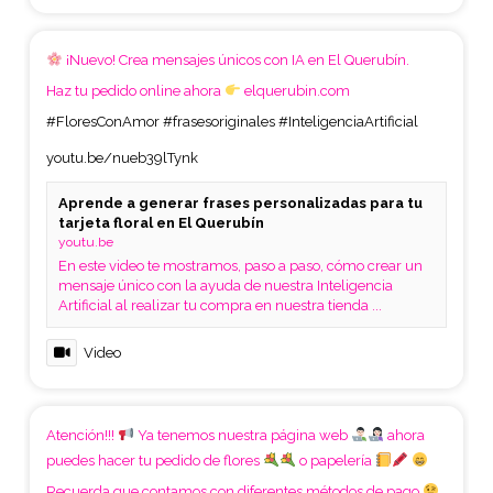
¡Nuevo! Crea mensajes únicos con IA en El Querubín.
Haz tu pedido online ahora
elquerubin.com
#FloresConAmor
#frasesoriginales
#InteligenciaArtificial
youtu.be/nueb39lTynk
Aprende a generar frases personalizadas para tu
tarjeta floral en El Querubín
youtu.be
En este video te mostramos, paso a paso, cómo crear un
mensaje único con la ayuda de nuestra Inteligencia
Artificial al realizar tu compra en nuestra tienda ...
Video
Atención!!!
Ya tenemos nuestra página web
ahora
puedes hacer tu pedido de flores
o papelería
Recuerda que contamos con diferentes métodos de pago