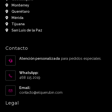
Monterrey
Querétaro
Mérida
Tijuana
San Luis de la Paz
Contacto
Atención personalizada
para pedidos especiales.
WhatsApp:
468 115 2019
Email:
Abre
contacto@elquerubin.com
en
tu
Legal
aplicación