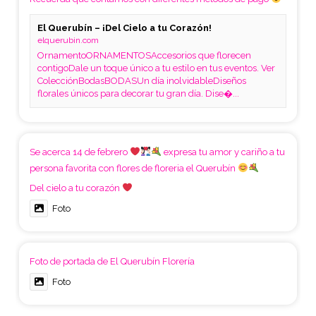
El Querubín – ¡Del Cielo a tu Corazón!
elquerubin.com
OrnamentoORNAMENTOSAccesorios que florecen
contigoDale un toque único a tu estilo en tus eventos. Ver
ColecciónBodasBODASUn día inolvidableDiseños
florales únicos para decorar tu gran día. Dise�...
Se acerca 14 de febrero
expresa tu amor y cariño a tu
persona favorita con flores de floreria el Querubín
Del cielo a tu corazón
Foto
Foto de portada de El Querubín Florería
Foto