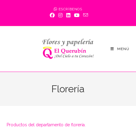
Saltar
ESCRÍBENOS
al
contenido
MENÚ
Florería
Productos del departamento de florería.