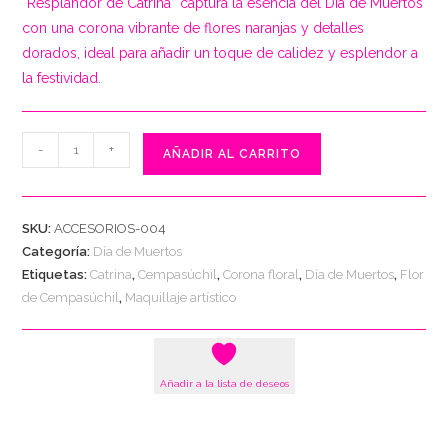
“Resplandor de Catrina” captura la esencia del Día de Muertos
con una corona vibrante de flores naranjas y detalles
dorados, ideal para añadir un toque de calidez y esplendor a
la festividad.
Accesorios
-
+
AÑADIR AL CARRITO
4
-
Resplandor
SKU:
ACCESORIOS-004
de
Categoría:
Día de Muertos
Catrina
Etiquetas:
Catrina
,
Cempasúchil
,
Corona floral
,
Día de Muertos
,
Flor
cantidad
de Cempasúchil
,
Maquillaje artístico
Añadir a la lista de deseos