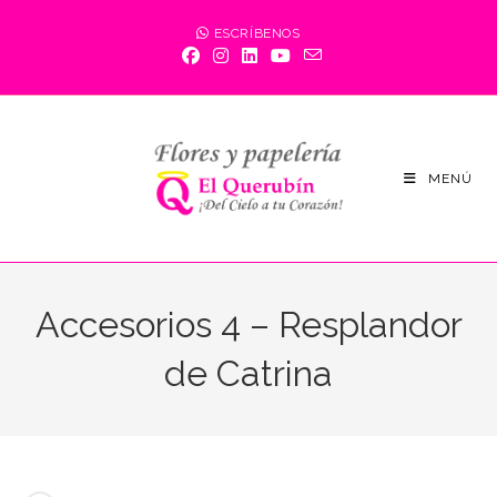
Saltar
ESCRÍBENOS
al
contenido
MENÚ
Accesorios 4 – Resplandor
de Catrina