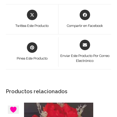
Se
Se
abre
abre
en
en
Twittea Este Producto
Compartir en Facebook
una
una
nueva
nueva
ventana
ventana
Se
Se
abre
abre
en
en
Enviar Este Producto Por Correo
Pinea Este Producto
una
Electrónico
una
nueva
nueva
ventana
ventana
Productos relacionados