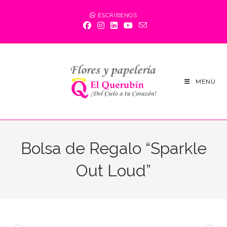
Saltar
ESCRÍBENOS
al
contenido
MENÚ
Bolsa de Regalo “Sparkle
Out Loud”