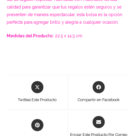
calidad para garantizar que tus regalos estén seguros y se
presenten de manera espectacular, esta bolsa es la opción
perfecta para agregar brillo y alegría a cualquier ocasión.
Medidas del Producto:
22.5 x 14.5 cm
Se
Se
abre
abre
en
en
Twittea Este Producto
Compartir en Facebook
una
una
nueva
nueva
ventana
ventana
Se
Se
abre
abre
en
en
Enviar Este Producto Por Correo