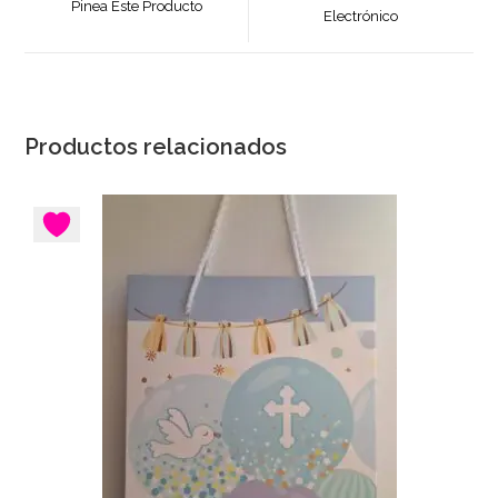
Pinea Este Producto
una
Electrónico
una
nueva
nueva
ventana
ventana
Productos relacionados