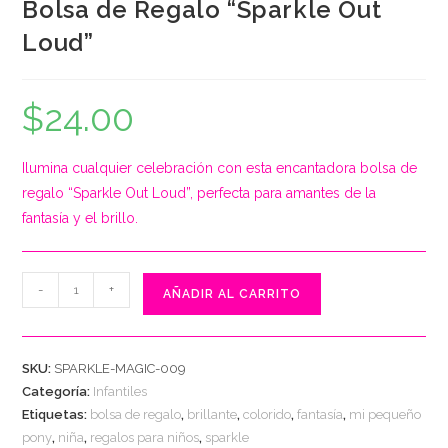
Bolsa de Regalo “Sparkle Out
Loud”
$
24.00
Ilumina cualquier celebración con esta encantadora bolsa de
regalo “Sparkle Out Loud”, perfecta para amantes de la
fantasía y el brillo.
Bolsa
-
+
AÑADIR AL CARRITO
de
Regalo
"Sparkle
SKU:
SPARKLE-MAGIC-009
Out
Categoría:
Infantiles
Loud"
Etiquetas:
bolsa de regalo
,
brillante
,
colorido
,
fantasía
,
mi pequeño
cantidad
pony
,
niña
,
regalos para niños
,
sparkle