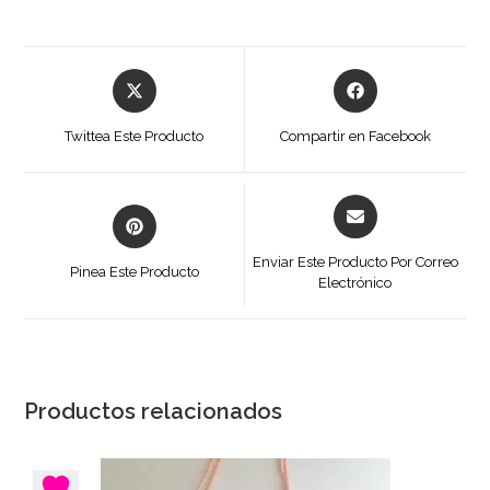
Se
Se
abre
abre
en
en
Twittea Este Producto
Compartir en Facebook
una
una
nueva
nueva
ventana
ventana
Se
Se
abre
abre
en
en
Enviar Este Producto Por Correo
Pinea Este Producto
una
Electrónico
una
nueva
nueva
ventana
ventana
Productos relacionados