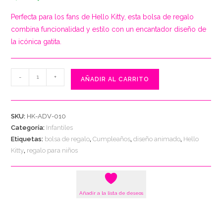
Perfecta para los fans de Hello Kitty, esta bolsa de regalo
combina funcionalidad y estilo con un encantador diseño de
la icónica gatita.
Bolsa
-
+
AÑADIR AL CARRITO
de
Regalo
"Hello
SKU:
HK-ADV-010
Kitty
Categoría:
Infantiles
Aventura"
Etiquetas:
bolsa de regalo
,
Cumpleaños
,
diseño animado
,
Hello
cantidad
Kitty
,
regalo para niños
Añadir a la lista de deseos