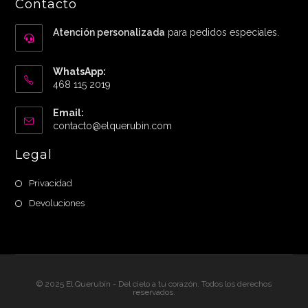
Contacto
Atención personalizada
para pedidos especiales.
WhatsApp:
468 115 2019
Email:
Abre
contacto@elquerubin.com
en
tu
Legal
aplicación
Privacidad
Devoluciones
© 2025 El Querubín - Del cielo a tu corazón. Todos los derechos
reservados.