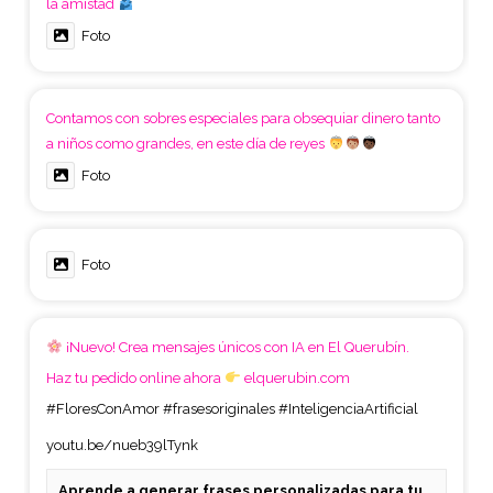
la amistad
Foto
Contamos con sobres especiales para obsequiar dinero tanto
a niños como grandes, en este día de reyes
Foto
Foto
¡Nuevo! Crea mensajes únicos con IA en El Querubín.
Haz tu pedido online ahora
elquerubin.com
#FloresConAmor
#frasesoriginales
#InteligenciaArtificial
youtu.be/nueb39lTynk
Aprende a generar frases personalizadas para tu