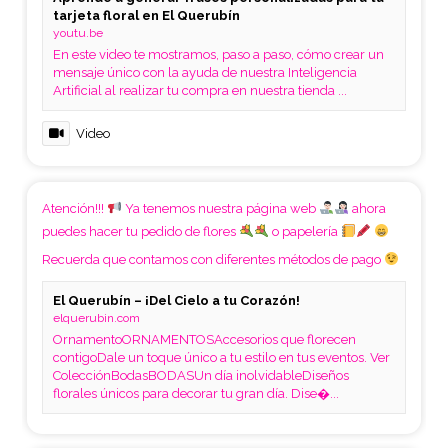
tarjeta floral en El Querubín
youtu.be
En este video te mostramos, paso a paso, cómo crear un
mensaje único con la ayuda de nuestra Inteligencia
Artificial al realizar tu compra en nuestra tienda ...
Video
Atención!!!
Ya tenemos nuestra página web
ahora
puedes hacer tu pedido de flores
o papelería
Recuerda que contamos con diferentes métodos de pago
El Querubín – ¡Del Cielo a tu Corazón!
elquerubin.com
OrnamentoORNAMENTOSAccesorios que florecen
contigoDale un toque único a tu estilo en tus eventos. Ver
ColecciónBodasBODASUn día inolvidableDiseños
florales únicos para decorar tu gran día. Dise�...