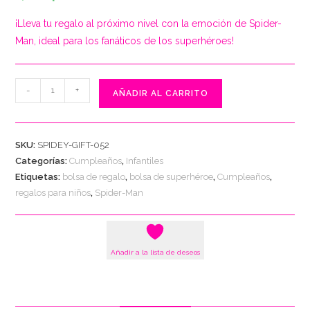
¡Lleva tu regalo al próximo nivel con la emoción de Spider-
Man, ideal para los fanáticos de los superhéroes!
Bolsa
-
+
AÑADIR AL CARRITO
de
Regalo
"Aventura
SKU:
SPIDEY-GIFT-052
de
Categorías:
Cumpleaños
,
Infantiles
Spider-
Etiquetas:
bolsa de regalo
,
bolsa de superhéroe
,
Cumpleaños
,
Man"
regalos para niños
,
Spider-Man
cantidad
Añadir a la lista de deseos