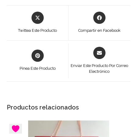
Se
Se
abre
abre
en
en
Twittea Este Producto
Compartir en Facebook
una
una
nueva
nueva
ventana
ventana
Se
Se
abre
abre
en
en
Enviar Este Producto Por Correo
Pinea Este Producto
una
Electrónico
una
nueva
nueva
ventana
ventana
Productos relacionados