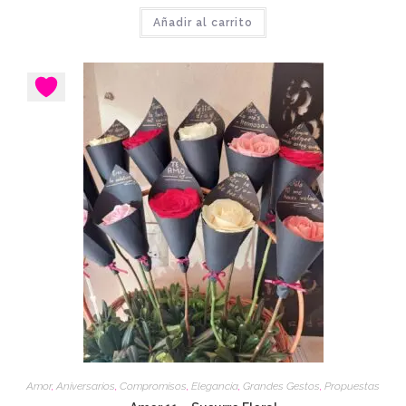
Añadir al carrito
Amor
,
Aniversarios
,
Compromisos
,
Elegancia
,
Grandes Gestos
,
Propuestas