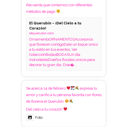
Recuerda que contamos con diferentes
métodos de pago
El Querubín – ¡Del Cielo a tu
Corazón!
elquerubin.com
OrnamentoORNAMENTOSAccesorios
que florecen contigoDale un toque único
a tu estilo en tus eventos. Ver
ColecciónBodasBODASUn día
inolvidableDiseños florales únicos para
decorar tu gran día. Dise�...
Se acerca 14 de febrero
expresa tu
amor y cariño a tu persona favorita con flores
de floreria el Querubín
Del cielo a tu corazón
Foto