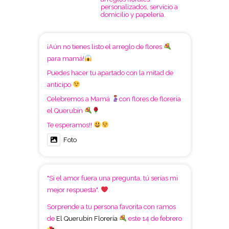
personalizados, servicio a
domicilio y papelería.
¡Aún no tienes listo el arreglo de flores
para mamá!
Puedes hacer tu apartado con la mitad de
anticipo
Celebremos a Mamá
con flores de floreria
el Querubín
Te esperamos!!
Foto
"Si el amor fuera una pregunta, tú serías mi
mejor respuesta".
Sorprende a tu persona favorita con ramos
de
El Querubín Florería
este 14 de febrero