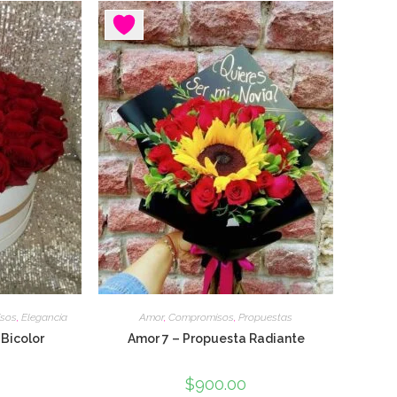
LA
WEB
sos
,
Elegancia
Amor
,
Compromisos
,
Propuestas
 Bicolor
Amor 7 – Propuesta Radiante
$
900.00