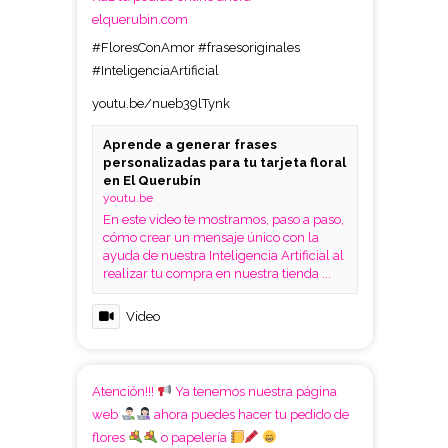
elquerubin.com
#FloresConAmor
#frasesoriginales
#InteligenciaArtificial
youtu.be/nueb39lTynk
Aprende a generar frases
personalizadas para tu tarjeta floral
en El Querubín
youtu.be
En este video te mostramos, paso a paso,
cómo crear un mensaje único con la
ayuda de nuestra Inteligencia Artificial al
realizar tu compra en nuestra tienda ...
Video
Atención!!!
Ya tenemos nuestra página
web
ahora puedes hacer tu pedido de
flores
o papelería