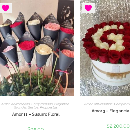
Amor
,
Aniversarios
,
Compromisos
,
Elegancia
,
Amor
,
Aniversarios
,
Compromi
Grandes Gestos
,
Propuestas
Amor 3 – Elegancia
Amor 11 – Susurro Floral
$
2,200.00
$
35.00