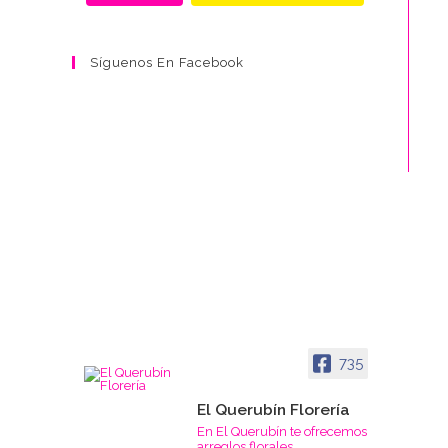
Síguenos En Facebook
735
El Querubín Florería
En El Querubín te ofrecemos
arreglos florales