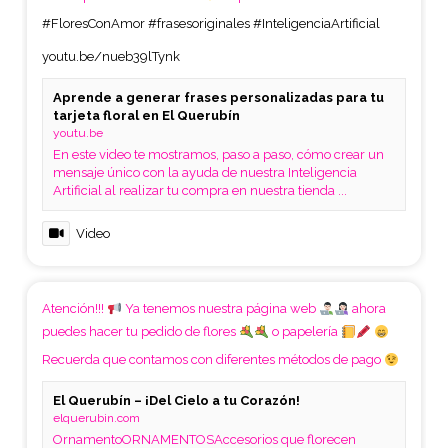
#FloresConAmor
#frasesoriginales
#InteligenciaArtificial
youtu.be/nueb39lTynk
Aprende a generar frases personalizadas para tu
tarjeta floral en El Querubín
youtu.be
En este video te mostramos, paso a paso, cómo crear un
mensaje único con la ayuda de nuestra Inteligencia
Artificial al realizar tu compra en nuestra tienda ...
Video
Atención!!!
Ya tenemos nuestra página web
ahora
puedes hacer tu pedido de flores
o papelería
Recuerda que contamos con diferentes métodos de pago
El Querubín – ¡Del Cielo a tu Corazón!
elquerubin.com
OrnamentoORNAMENTOSAccesorios que florecen