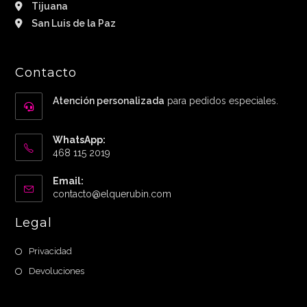
Tijuana
San Luis de la Paz
Contacto
Atención personalizada
para pedidos especiales.
WhatsApp:
468 115 2019
Email:
Abre
contacto@elquerubin.com
en
tu
Legal
aplicación
Privacidad
Devoluciones