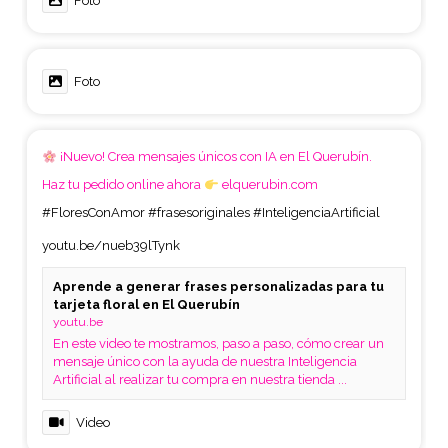
Foto
Foto
¡Nuevo! Crea mensajes únicos con IA en El Querubín.
Haz tu pedido online ahora
elquerubin.com
#FloresConAmor
#frasesoriginales
#InteligenciaArtificial
youtu.be/nueb39lTynk
Aprende a generar frases personalizadas para tu
tarjeta floral en El Querubín
youtu.be
En este video te mostramos, paso a paso, cómo crear un
mensaje único con la ayuda de nuestra Inteligencia
Artificial al realizar tu compra en nuestra tienda ...
Video