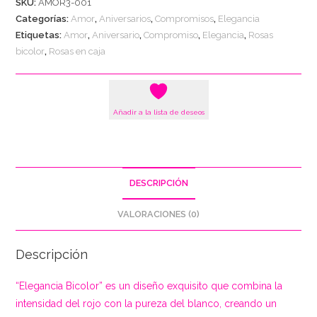
SKU:
AMOR3-001
Bicolor
Categorías:
Amor
,
Aniversarios
,
Compromisos
,
Elegancia
cantidad
Etiquetas:
Amor
,
Aniversario
,
Compromiso
,
Elegancia
,
Rosas
bicolor
,
Rosas en caja
Añadir a la lista de deseos
DESCRIPCIÓN
VALORACIONES (0)
Descripción
“Elegancia Bicolor” es un diseño exquisito que combina la
intensidad del rojo con la pureza del blanco, creando un