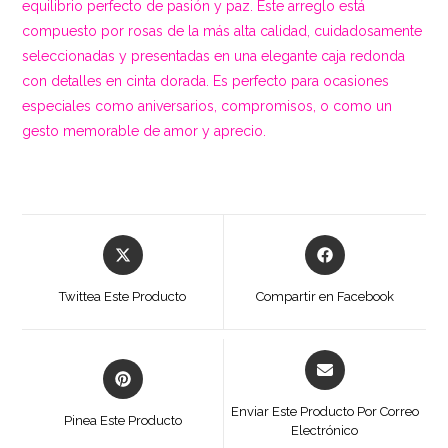
equilibrio perfecto de pasión y paz. Este arreglo está
compuesto por rosas de la más alta calidad, cuidadosamente
seleccionadas y presentadas en una elegante caja redonda
con detalles en cinta dorada. Es perfecto para ocasiones
especiales como aniversarios, compromisos, o como un
gesto memorable de amor y aprecio.
Se
Se
abre
abre
en
en
Twittea Este Producto
Compartir en Facebook
una
una
nueva
nueva
ventana
ventana
Se
Se
abre
abre
en
en
Enviar Este Producto Por Correo
Pinea Este Producto
una
Electrónico
una
nueva