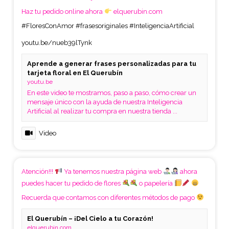
Haz tu pedido online ahora
elquerubin.com
#FloresConAmor
#frasesoriginales
#InteligenciaArtificial
youtu.be/nueb39lTynk
Aprende a generar frases personalizadas para tu
tarjeta floral en El Querubín
youtu.be
En este video te mostramos, paso a paso, cómo crear un
mensaje único con la ayuda de nuestra Inteligencia
Artificial al realizar tu compra en nuestra tienda ...
Video
Atención!!!
Ya tenemos nuestra página web
ahora
puedes hacer tu pedido de flores
o papelería
Recuerda que contamos con diferentes métodos de pago
El Querubín – ¡Del Cielo a tu Corazón!
elquerubin.com