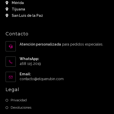
Mérida
Tijuana
San Luis de la Paz
Contacto
Atención personalizada
para pedidos especiales.
WhatsApp:
468 115 2019
Email:
Abre
contacto@elquerubin.com
en
tu
Legal
aplicación
Privacidad
Devoluciones