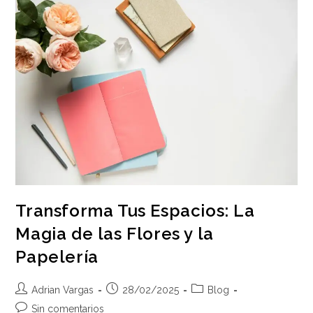
Transforma Tus Espacios: La
Magia de las Flores y la
Papelería
Autor
Publicación
Categoría
Adrian Vargas
28/02/2025
Blog
de
de
de
Comentarios
Sin comentarios