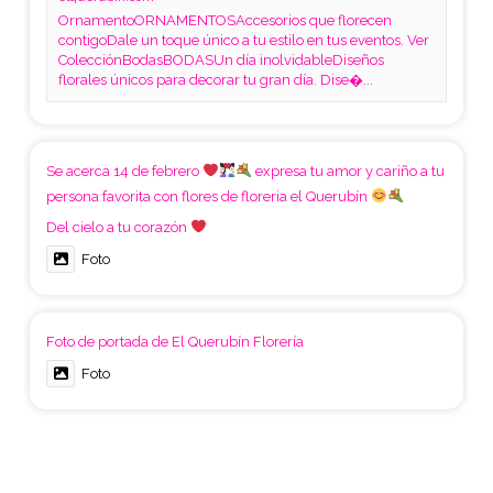
OrnamentoORNAMENTOSAccesorios que florecen
contigoDale un toque único a tu estilo en tus eventos. Ver
ColecciónBodasBODASUn día inolvidableDiseños
florales únicos para decorar tu gran día. Dise�...
Se acerca 14 de febrero
expresa tu amor y cariño a tu
persona favorita con flores de floreria el Querubín
Del cielo a tu corazón
Foto
Foto de portada de El Querubín Florería
Foto