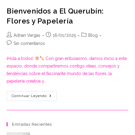
Bienvenidos a El Querubín:
Flores y Papelería
Autor
Publicación
Categoría
Adrian Vargas
16/01/2025
Blog
de
de
de
Comentarios
Sin comentarios
la
la
la
de
entrada:
entrada:
entrada:
la
¡Hola a todos!
Con gran entusiasmo, damos inicio a este
entrada:
espacio, donde compartiremos contigo ideas, consejos y
tendencias sobre el fascinante mundo de las flores, la
papelería creativa y…
Bienvenidos
Continuar Leyendo
A
El
Querubín:
Flores
Y
Papelería
Entradas Recientes