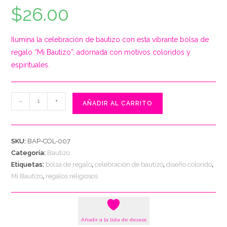
$
26.00
Ilumina la celebración de bautizo con esta vibrante bolsa de
regalo “Mi Bautizo”, adornada con motivos coloridos y
espirituales.
Bolsa
-
+
AÑADIR AL CARRITO
de
Regalo
"Mi
SKU:
BAP-COL-007
Bautizo"
Categoría:
Bautizo
con
Etiquetas:
bolsa de regalo
,
celebración de bautizo
,
diseño colorido
,
Diseño
Mi Bautizo
,
regalos religiosos
Colorido
cantidad
Añadir a la lista de deseos