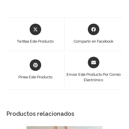
Se
Se
abre
abre
en
en
Twittea Este Producto
Compartir en Facebook
una
una
nueva
nueva
ventana
ventana
Se
Se
abre
abre
en
en
Enviar Este Producto Por Correo
Pinea Este Producto
una
Electrónico
una
nueva
nueva
ventana
ventana
Productos relacionados