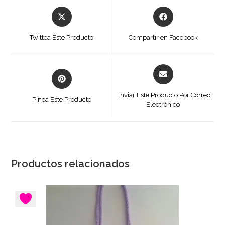
Se
Se
abre
abre
en
en
Twittea Este Producto
Compartir en Facebook
una
una
nueva
nueva
ventana
ventana
Se
Se
abre
abre
en
en
Enviar Este Producto Por Correo
Pinea Este Producto
una
Electrónico
una
nueva
nueva
ventana
ventana
Productos relacionados