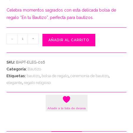
Celebra momentos sagrados con esta delicada bolsa de
regalo “En tu Bautizo”, perfecta para bautizos.
Bolsa
-
+
AÑADIR AL CARRITO
de
Regalo
"Elegancia
SKU:
BAPT-ELEG-016
de
Categoría:
Bautizo
Bautizo"
Etiquetas:
bautizo
,
bolsa de regalo
,
ceremonia de bautizo
,
cantidad
elegante
,
regalo religioso
Añadir a la lista de deseos