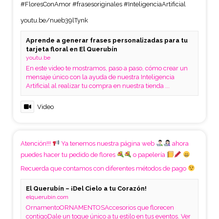
#FloresConAmor
#frasesoriginales
#InteligenciaArtificial
youtu.be/nueb39lTynk
Aprende a generar frases personalizadas para tu
tarjeta floral en El Querubín
youtu.be
En este video te mostramos, paso a paso, cómo crear un
mensaje único con la ayuda de nuestra Inteligencia
Artificial al realizar tu compra en nuestra tienda ...
Video
Atención!!!
Ya tenemos nuestra página web
ahora
puedes hacer tu pedido de flores
o papelería
Recuerda que contamos con diferentes métodos de pago
El Querubín – ¡Del Cielo a tu Corazón!
elquerubin.com
OrnamentoORNAMENTOSAccesorios que florecen
contigoDale un toque único a tu estilo en tus eventos. Ver