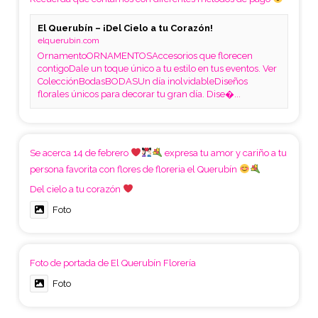
El Querubín – ¡Del Cielo a tu Corazón!
elquerubin.com
OrnamentoORNAMENTOSAccesorios que florecen
contigoDale un toque único a tu estilo en tus eventos. Ver
ColecciónBodasBODASUn día inolvidableDiseños
florales únicos para decorar tu gran día. Dise�...
Se acerca 14 de febrero
expresa tu amor y cariño a tu
persona favorita con flores de floreria el Querubín
Del cielo a tu corazón
Foto
Foto de portada de El Querubín Florería
Foto