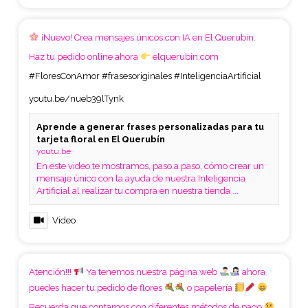
¡Nuevo! Crea mensajes únicos con IA en El Querubín.
Haz tu pedido online ahora
elquerubin.com
#FloresConAmor
#frasesoriginales
#InteligenciaArtificial
youtu.be/nueb39lTynk
Aprende a generar frases personalizadas para tu
tarjeta floral en El Querubín
youtu.be
En este video te mostramos, paso a paso, cómo crear un
mensaje único con la ayuda de nuestra Inteligencia
Artificial al realizar tu compra en nuestra tienda ...
Video
Atención!!!
Ya tenemos nuestra página web
ahora
puedes hacer tu pedido de flores
o papelería
Recuerda que contamos con diferentes métodos de pago