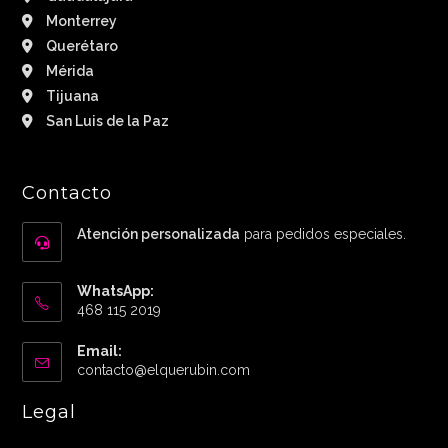
Monterrey
Querétaro
Mérida
Tijuana
San Luis de la Paz
Contacto
Atención personalizada
para pedidos especiales.
WhatsApp:
468 115 2019
Email:
Abre
contacto@elquerubin.com
en
tu
Legal
aplicación