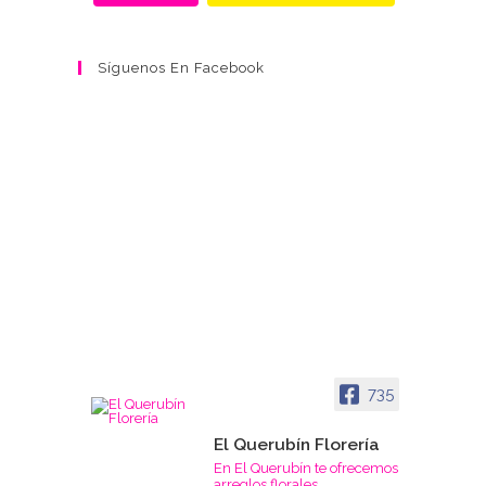
Síguenos En Facebook
735
El Querubín Florería
En El Querubín te ofrecemos
arreglos florales