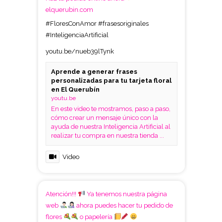
elquerubin.com
#FloresConAmor
#frasesoriginales
#InteligenciaArtificial
youtu.be/nueb39lTynk
Aprende a generar frases
personalizadas para tu tarjeta floral
en El Querubín
youtu.be
En este video te mostramos, paso a paso,
cómo crear un mensaje único con la
ayuda de nuestra Inteligencia Artificial al
realizar tu compra en nuestra tienda ...
Video
Atención!!!
Ya tenemos nuestra página
web
ahora puedes hacer tu pedido de
flores
o papelería