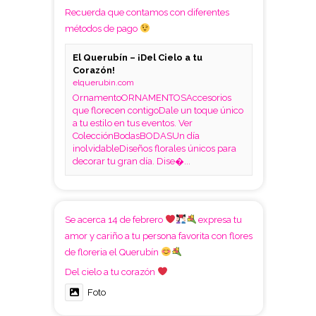
Recuerda que contamos con diferentes
métodos de pago
El Querubín – ¡Del Cielo a tu
Corazón!
elquerubin.com
OrnamentoORNAMENTOSAccesorios
que florecen contigoDale un toque único
a tu estilo en tus eventos. Ver
ColecciónBodasBODASUn día
inolvidableDiseños florales únicos para
decorar tu gran día. Dise�...
Se acerca 14 de febrero
expresa tu
amor y cariño a tu persona favorita con flores
de floreria el Querubín
Del cielo a tu corazón
Foto