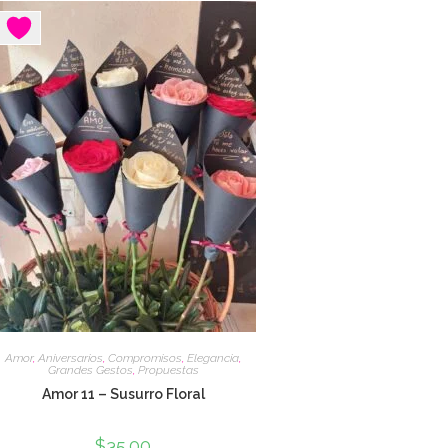
Amor
,
Aniversarios
,
Compromisos
,
Elegancia
,
Grandes Gestos
,
Propuestas
Amor 11 – Susurro Floral
$
35.00