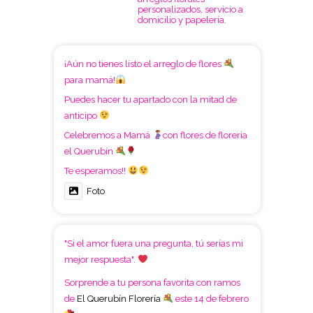
personalizados, servicio a
domicilio y papelería.
¡Aún no tienes listo el arreglo de flores
para mamá!
Puedes hacer tu apartado con la mitad de
anticipo
Celebremos a Mamá
con flores de floreria
el Querubín
Te esperamos!!
Foto
"Si el amor fuera una pregunta, tú serías mi
mejor respuesta".
Sorprende a tu persona favorita con ramos
de
El Querubín Florería
este 14 de febrero