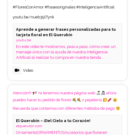
#FloresConAmor
#frasesoriginales
#InteligenciaArtificial
youtu.be/nueb39lTynk
Aprende a generar frases personalizadas para tu
tarjeta floral en El Querubín
youtu.be
En este video te mostramos, paso a paso, cómo crear un
mensaje único con la ayuda de nuestra Inteligencia
Artificial al realizar tu compra en nuestra tienda ...
Video
Atención!!!
Ya tenemos nuestra página web
ahora
puedes hacer tu pedido de flores
o papelería
Recuerda que contamos con diferentes métodos de pago
El Querubín – ¡Del Cielo a tu Corazón!
elquerubin.com
OrnamentoORNAMENTOSAccesorios que florecen