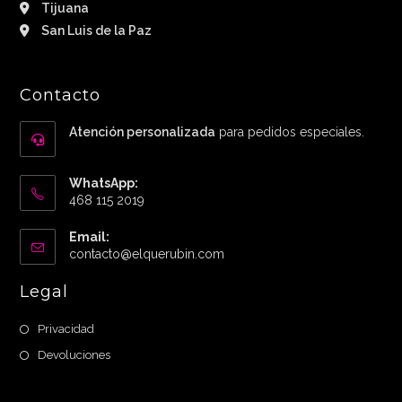
Tijuana
San Luis de la Paz
Contacto
Atención personalizada
para pedidos especiales.
WhatsApp:
468 115 2019
Email:
Abre
contacto@elquerubin.com
en
tu
Legal
aplicación
Privacidad
Devoluciones