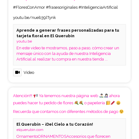
#FloresConAmor
#frasesoriginales
#InteligenciaArtificial
youtu.be/nueb39lTynk
Aprende a generar frases personalizadas para tu
tarjeta floral en El Querubín
youtu.be
En este video te mostramos, paso a paso, cómo crear un
mensaje único con la ayuda de nuestra Inteligencia
Artificial al realizar tu compra en nuestra tienda ...
Video
Atención!!!
Ya tenemos nuestra página web
ahora
puedes hacer tu pedido de flores
o papelería
Recuerda que contamos con diferentes métodos de pago
El Querubín – ¡Del Cielo a tu Corazón!
elquerubin.com
OrnamentoORNAMENTOSAccesorios que florecen