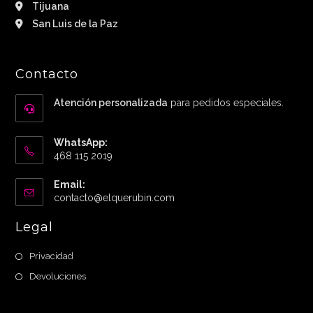
Tijuana
San Luis de la Paz
Contacto
Atención personalizada
para pedidos especiales.
WhatsApp:
468 115 2019
Email:
Abre
contacto@elquerubin.com
en
tu
Legal
aplicación
Privacidad
Devoluciones