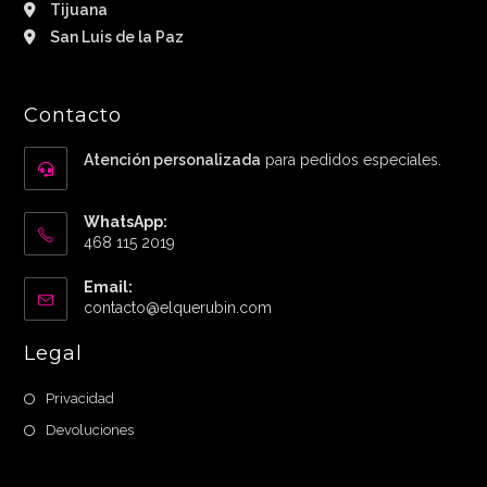
Tijuana
San Luis de la Paz
Contacto
Atención personalizada
para pedidos especiales.
WhatsApp:
468 115 2019
Email:
Abre
contacto@elquerubin.com
en
tu
Legal
aplicación
Privacidad
Devoluciones