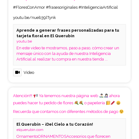
#FloresConAmor
#frasesoriginales
#InteligenciaArtificial
youtu.be/nueb39lTynk
Aprende a generar frases personalizadas para tu
tarjeta floral en El Querubín
youtu.be
En este video te mostramos, paso a paso, cómo crear un
mensaje único con la ayuda de nuestra Inteligencia
Artificial al realizar tu compra en nuestra tienda ...
Video
Atención!!!
Ya tenemos nuestra página web
ahora
puedes hacer tu pedido de flores
o papelería
Recuerda que contamos con diferentes métodos de pago
El Querubín – ¡Del Cielo a tu Corazón!
elquerubin.com
OrnamentoORNAMENTOSAccesorios que florecen