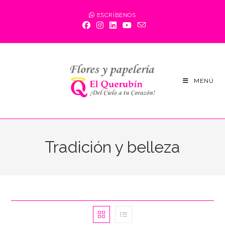
Saltar
ESCRÍBENOS
al
contenido
MENÚ
Tradición y belleza