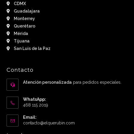
CDMX
Guadalajara
Monterrey
Querétaro
Mérida
Tijuana
San Luis de la Paz
Contacto
Atención personalizada
para pedidos especiales.
WhatsApp:
468 115 2019
Email:
Abre
contacto@elquerubin.com
en
tu