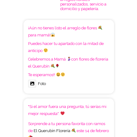
personalizados, servicio a
domicilio y papelería.
¡Aún no tienes listo el arreglo de flores
para mamá!
Puedes hacer tu apartado con la mitad de
anticipo
Celebremos a Mamá
con flores de floreria
el Querubín
Te esperamos!!
Foto
"Si el amor fuera una pregunta, tú serías mi
mejor respuesta".
Sorprende a tu persona favorita con ramos
de
El Querubín Florería
este 14 de febrero