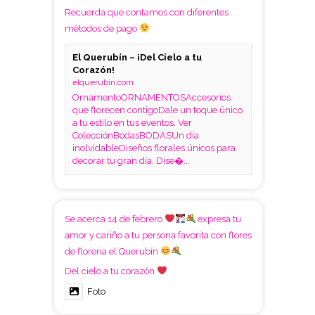
Recuerda que contamos con diferentes
métodos de pago
El Querubín – ¡Del Cielo a tu
Corazón!
elquerubin.com
OrnamentoORNAMENTOSAccesorios
que florecen contigoDale un toque único
a tu estilo en tus eventos. Ver
ColecciónBodasBODASUn día
inolvidableDiseños florales únicos para
decorar tu gran día. Dise�...
Se acerca 14 de febrero
expresa tu
amor y cariño a tu persona favorita con flores
de floreria el Querubín
Del cielo a tu corazón
Foto