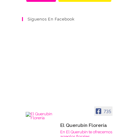
Síguenos En Facebook
735
El Querubín Florería
En El Querubín te ofrecemos
arreglos florales