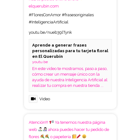
elquerubin.com
#FloresConAmor
#frasesoriginales
#InteligenciaArtificial
youtu.be/nueb39lTynk
Aprende a generar frases
personalizadas para tu tarjeta floral
en El Querubín
youtu.be
En este video te mostramos, paso a paso,
cómo crear un mensaje único con la
ayuda de nuestra Inteligencia Artificial al
realizar tu compra en nuestra tienda ...
Video
Atención!!!
Ya tenemos nuestra página
web
ahora puedes hacer tu pedido de
flores
o papelería