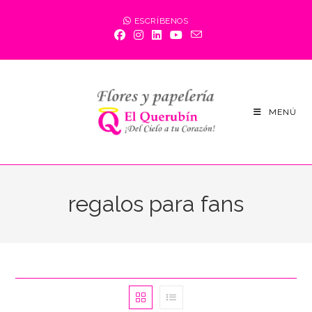
Saltar
ESCRÍBENOS
al
contenido
MENÚ
regalos para fans