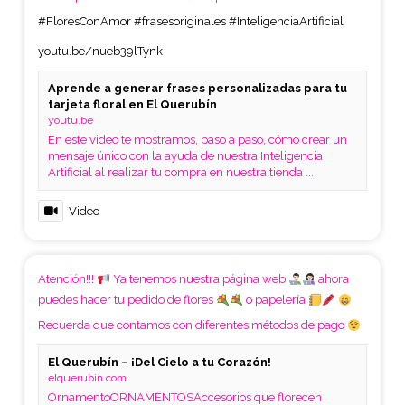
#FloresConAmor
#frasesoriginales
#InteligenciaArtificial
youtu.be/nueb39lTynk
Aprende a generar frases personalizadas para tu
tarjeta floral en El Querubín
youtu.be
En este video te mostramos, paso a paso, cómo crear un
mensaje único con la ayuda de nuestra Inteligencia
Artificial al realizar tu compra en nuestra tienda ...
Video
Atención!!!
Ya tenemos nuestra página web
ahora
puedes hacer tu pedido de flores
o papelería
Recuerda que contamos con diferentes métodos de pago
El Querubín – ¡Del Cielo a tu Corazón!
elquerubin.com
OrnamentoORNAMENTOSAccesorios que florecen