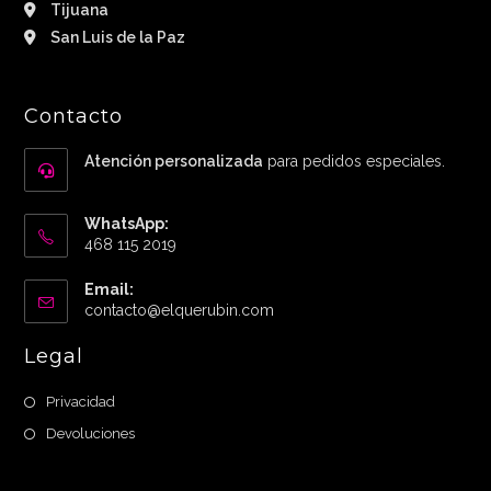
Tijuana
San Luis de la Paz
Contacto
Atención personalizada
para pedidos especiales.
WhatsApp:
468 115 2019
Email:
Abre
contacto@elquerubin.com
en
tu
Legal
aplicación
Privacidad
Devoluciones