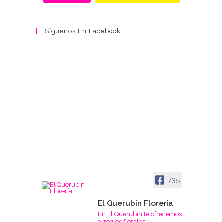
Síguenos En Facebook
735
El Querubín Florería
En El Querubín te ofrecemos
arreglos florales