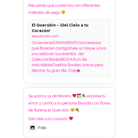
Recuerda que contamos con diferentes
métodos de pago
El Querubín – ¡Del Cielo a tu
Corazón!
elquerubin.com
OrnamentoORNAMENTOSAccesorios
que florecen contigoDale un toque único
a tu estilo en tus eventos. Ver
ColecciónBodasBODASUn día
inolvidableDiseños florales únicos para
decorar tu gran día. Dise�...
Se acerca 14 de febrero
expresa tu
amor y cariño a tu persona favorita con flores
de floreria el Querubín
Del cielo a tu corazón
Foto