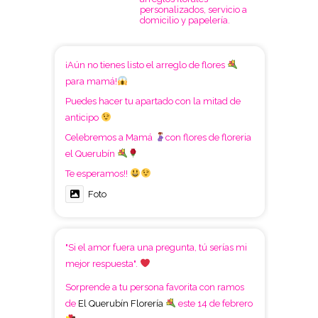
personalizados, servicio a
domicilio y papelería.
¡Aún no tienes listo el arreglo de flores
para mamá!
Puedes hacer tu apartado con la mitad de
anticipo
Celebremos a Mamá
con flores de floreria
el Querubín
Te esperamos!!
Foto
"Si el amor fuera una pregunta, tú serías mi
mejor respuesta".
Sorprende a tu persona favorita con ramos
de
El Querubín Florería
este 14 de febrero