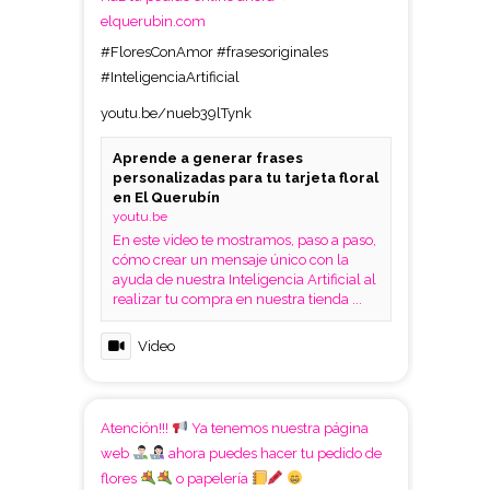
elquerubin.com
#FloresConAmor
#frasesoriginales
#InteligenciaArtificial
youtu.be/nueb39lTynk
Aprende a generar frases
personalizadas para tu tarjeta floral
en El Querubín
youtu.be
En este video te mostramos, paso a paso,
cómo crear un mensaje único con la
ayuda de nuestra Inteligencia Artificial al
realizar tu compra en nuestra tienda ...
Video
Atención!!!
Ya tenemos nuestra página
web
ahora puedes hacer tu pedido de
flores
o papelería