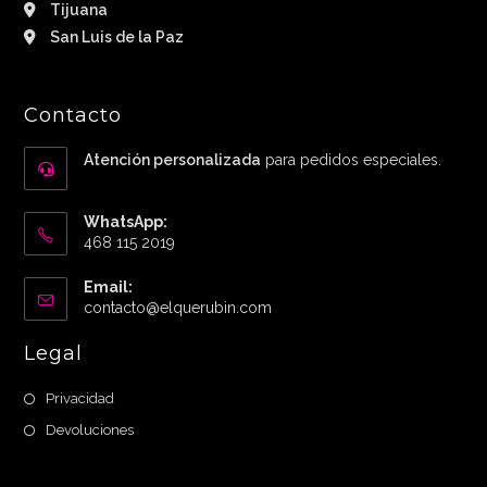
Tijuana
San Luis de la Paz
Contacto
Atención personalizada
para pedidos especiales.
WhatsApp:
468 115 2019
Email:
Abre
contacto@elquerubin.com
en
tu
Legal
aplicación
Privacidad
Devoluciones