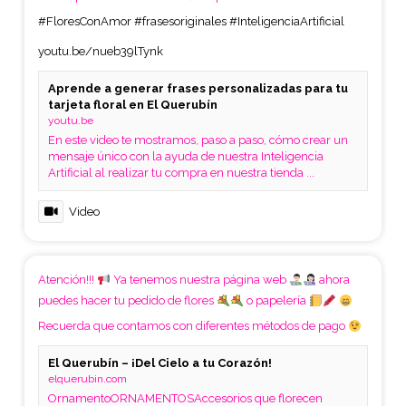
#FloresConAmor
#frasesoriginales
#InteligenciaArtificial
youtu.be/nueb39lTynk
Aprende a generar frases personalizadas para tu
tarjeta floral en El Querubín
youtu.be
En este video te mostramos, paso a paso, cómo crear un
mensaje único con la ayuda de nuestra Inteligencia
Artificial al realizar tu compra en nuestra tienda ...
Video
Atención!!!
Ya tenemos nuestra página web
ahora
puedes hacer tu pedido de flores
o papelería
Recuerda que contamos con diferentes métodos de pago
El Querubín – ¡Del Cielo a tu Corazón!
elquerubin.com
OrnamentoORNAMENTOSAccesorios que florecen