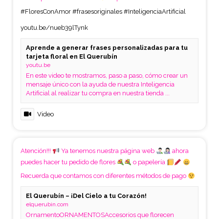
#FloresConAmor
#frasesoriginales
#InteligenciaArtificial
youtu.be/nueb39lTynk
Aprende a generar frases personalizadas para tu
tarjeta floral en El Querubín
youtu.be
En este video te mostramos, paso a paso, cómo crear un
mensaje único con la ayuda de nuestra Inteligencia
Artificial al realizar tu compra en nuestra tienda ...
Video
Atención!!!
Ya tenemos nuestra página web
ahora
puedes hacer tu pedido de flores
o papelería
Recuerda que contamos con diferentes métodos de pago
El Querubín – ¡Del Cielo a tu Corazón!
elquerubin.com
OrnamentoORNAMENTOSAccesorios que florecen