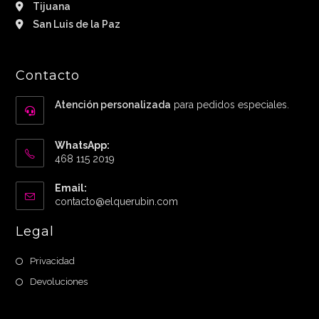
Tijuana
San Luis de la Paz
Contacto
Atención personalizada
para pedidos especiales.
WhatsApp:
468 115 2019
Email:
Abre
contacto@elquerubin.com
en
tu
Legal
aplicación
Privacidad
Devoluciones