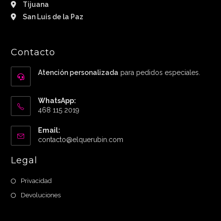
Tijuana
San Luis de la Paz
Contacto
Atención personalizada
para pedidos especiales.
WhatsApp:
468 115 2019
Email:
Abre
contacto@elquerubin.com
en
tu
Legal
aplicación
Privacidad
Devoluciones