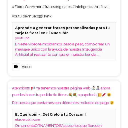
#FloresConAmor
#frasesoriginales
#InteligenciaArtificial
youtu.be/nueb39lTynk
Aprende a generar frases personalizadas para tu
tarjeta floral en El Querubín
youtu.be
En este video te mostramos, paso a paso, cómo crear un
mensaje único con la ayuda de nuestra Inteligencia
Artificial al realizar tu compra en nuestra tienda ...
Video
Atención!!!
Ya tenemos nuestra página web
ahora
puedes hacer tu pedido de flores
o papelería
Recuerda que contamos con diferentes métodos de pago
El Querubín – ¡Del Cielo a tu Corazón!
elquerubin.com
OrnamentoORNAMENTOSAccesorios que florecen