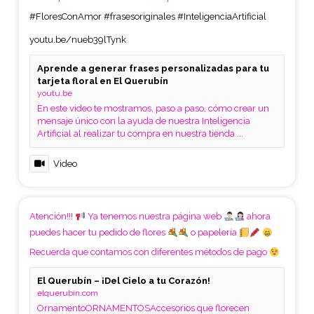
#FloresConAmor
#frasesoriginales
#InteligenciaArtificial
youtu.be/nueb39lTynk
Aprende a generar frases personalizadas para tu
tarjeta floral en El Querubín
youtu.be
En este video te mostramos, paso a paso, cómo crear un
mensaje único con la ayuda de nuestra Inteligencia
Artificial al realizar tu compra en nuestra tienda ...
Video
Atención!!!
Ya tenemos nuestra página web
ahora
puedes hacer tu pedido de flores
o papelería
Recuerda que contamos con diferentes métodos de pago
El Querubín – ¡Del Cielo a tu Corazón!
elquerubin.com
OrnamentoORNAMENTOSAccesorios que florecen