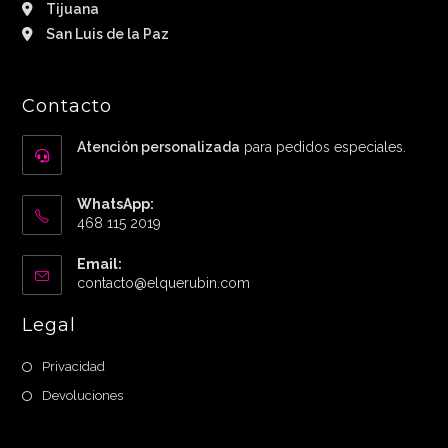
Tijuana
San Luis de la Paz
Contacto
Atención personalizada
para pedidos especiales.
WhatsApp:
468 115 2019
Email:
Abre
contacto@elquerubin.com
en
tu
Legal
aplicación
Privacidad
Devoluciones