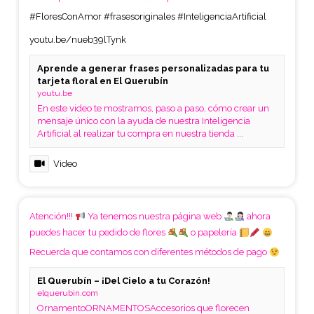
#FloresConAmor
#frasesoriginales
#InteligenciaArtificial
youtu.be/nueb39lTynk
Aprende a generar frases personalizadas para tu
tarjeta floral en El Querubín
youtu.be
En este video te mostramos, paso a paso, cómo crear un
mensaje único con la ayuda de nuestra Inteligencia
Artificial al realizar tu compra en nuestra tienda ...
Video
Atención!!!
Ya tenemos nuestra página web
ahora
puedes hacer tu pedido de flores
o papelería
Recuerda que contamos con diferentes métodos de pago
El Querubín – ¡Del Cielo a tu Corazón!
elquerubin.com
OrnamentoORNAMENTOSAccesorios que florecen