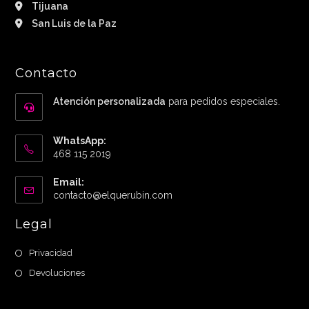
Tijuana
San Luis de la Paz
Contacto
Atención personalizada
para pedidos especiales.
WhatsApp:
468 115 2019
Email:
Abre
contacto@elquerubin.com
en
tu
Legal
aplicación
Privacidad
Devoluciones