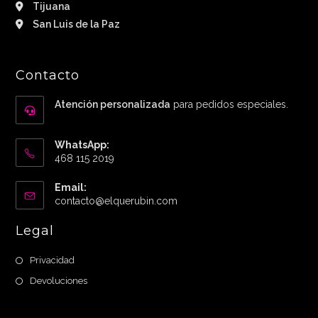
Tijuana
San Luis de la Paz
Contacto
Atención personalizada
para pedidos especiales.
WhatsApp:
468 115 2019
Email:
Abre
contacto@elquerubin.com
en
tu
Legal
aplicación
Privacidad
Devoluciones