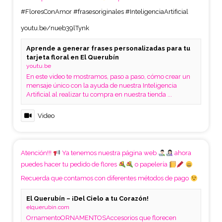
#FloresConAmor
#frasesoriginales
#InteligenciaArtificial
youtu.be/nueb39lTynk
Aprende a generar frases personalizadas para tu
tarjeta floral en El Querubín
youtu.be
En este video te mostramos, paso a paso, cómo crear un
mensaje único con la ayuda de nuestra Inteligencia
Artificial al realizar tu compra en nuestra tienda ...
Video
Atención!!!
Ya tenemos nuestra página web
ahora
puedes hacer tu pedido de flores
o papelería
Recuerda que contamos con diferentes métodos de pago
El Querubín – ¡Del Cielo a tu Corazón!
elquerubin.com
OrnamentoORNAMENTOSAccesorios que florecen