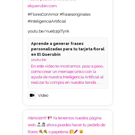
elquerubin.com
#FloresConAmor
#frasesoriginales
#InteligenciaArtificial
youtu.be/nueb39lTynk
Aprende a generar frases
personalizadas para tu tarjeta floral
en El Querubín
youtu.be
En este video te mostramos, paso a paso,
cómo crear un mensaje único con la
ayuda de nuestra Inteligencia Artificial al
realizar tu compra en nuestra tienda ...
Video
Atención!!!
Ya tenemos nuestra página
web
ahora puedes hacer tu pedido de
flores
o papelería