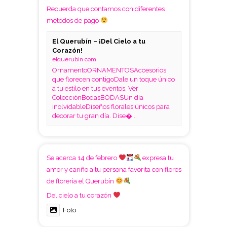
Recuerda que contamos con diferentes
métodos de pago
El Querubín – ¡Del Cielo a tu
Corazón!
elquerubin.com
OrnamentoORNAMENTOSAccesorios
que florecen contigoDale un toque único
a tu estilo en tus eventos. Ver
ColecciónBodasBODASUn día
inolvidableDiseños florales únicos para
decorar tu gran día. Dise�...
Se acerca 14 de febrero
expresa tu
amor y cariño a tu persona favorita con flores
de floreria el Querubín
Del cielo a tu corazón
Foto