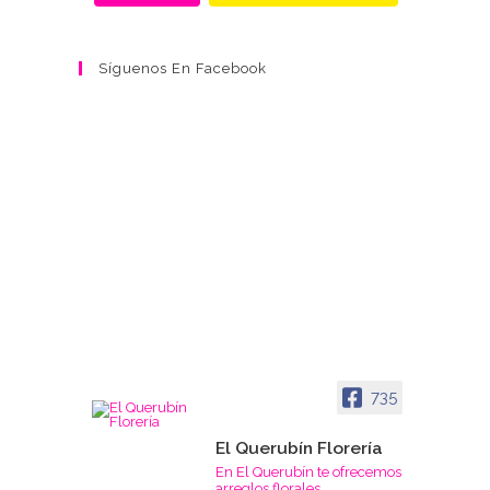
Síguenos En Facebook
735
El Querubín Florería
En El Querubín te ofrecemos
arreglos florales