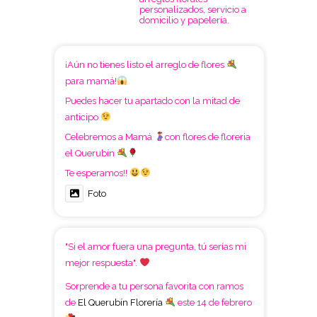
personalizados, servicio a
domicilio y papelería.
¡Aún no tienes listo el arreglo de flores
para mamá!
Puedes hacer tu apartado con la mitad de
anticipo
Celebremos a Mamá
con flores de floreria
el Querubín
Te esperamos!!
Foto
"Si el amor fuera una pregunta, tú serías mi
mejor respuesta".
Sorprende a tu persona favorita con ramos
de
El Querubín Florería
este 14 de febrero