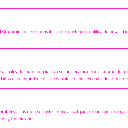
l Querubín
no se responsabiliza del contenido, política de privacidad
y actualizado, pero no garantiza su funcionamiento ininterrumpido ni 
ños directos, indirectos, incidentales o consecuentes derivados del 
erubín
y a sus representantes frente a cualquier reclamación, dema
inos y Condiciones.