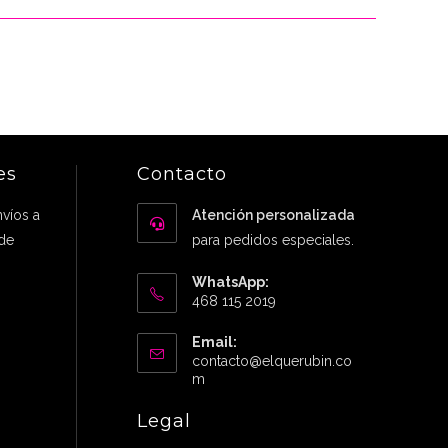
es
Contacto
víos a
Atención personalizada
 de
para pedidos especiales.
WhatsApp:
468 115 2019
Email:
contacto@elquerubin.co
Abre
m
en
tu
Legal
aplicación