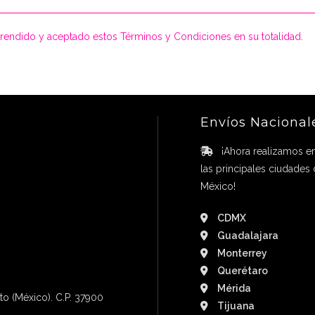
rendido y aceptado estos Términos y Condiciones en su totalidad.
Envíos Nacional
¡Ahora realizamos en
las principales ciudades
México!
CDMX
Guadalajara
Monterrey
Querétaro
Mérida
to (México). C.P. 37900
Tijuana