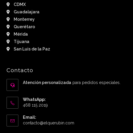
CDMX
Guadalajara
Monterrey
Querétaro
Mérida
Tijuana
San Luis de la Paz
Contacto
Atención personalizada
para pedidos especiales.
WhatsApp:
468 115 2019
Email:
Abre
contacto@elquerubin.com
en