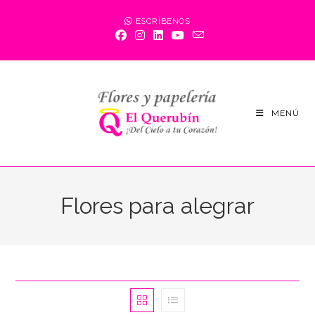
Saltar
ESCRÍBENOS
al
contenido
MENÚ
Flores para alegrar