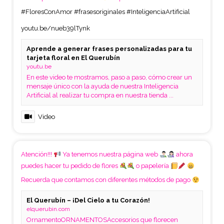
#FloresConAmor
#frasesoriginales
#InteligenciaArtificial
youtu.be/nueb39lTynk
Aprende a generar frases personalizadas para tu
tarjeta floral en El Querubín
youtu.be
En este video te mostramos, paso a paso, cómo crear un
mensaje único con la ayuda de nuestra Inteligencia
Artificial al realizar tu compra en nuestra tienda ...
Video
Atención!!!
Ya tenemos nuestra página web
ahora
puedes hacer tu pedido de flores
o papelería
Recuerda que contamos con diferentes métodos de pago
El Querubín – ¡Del Cielo a tu Corazón!
elquerubin.com
OrnamentoORNAMENTOSAccesorios que florecen