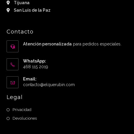
Tijuana
San Luis de la Paz
Contacto
Atención personalizada
para pedidos especiales.
WhatsApp:
468 115 2019
Email:
Abre
contacto@elquerubin.com
en
tu
Legal
aplicación
Privacidad
Devoluciones