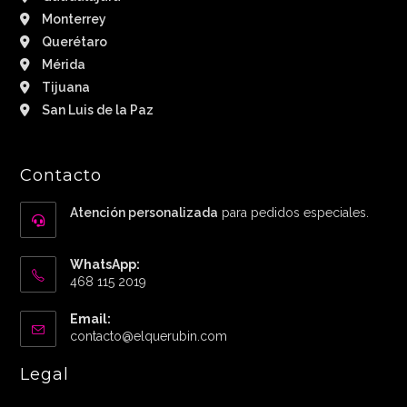
Monterrey
Querétaro
Mérida
Tijuana
San Luis de la Paz
Contacto
Atención personalizada
para pedidos especiales.
WhatsApp:
468 115 2019
Email:
Abre
contacto@elquerubin.com
en
tu
Legal
aplicación