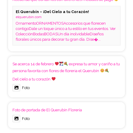
El Querubín – ¡Del Cielo a tu Corazón!
elquerubin.com
OrnamentoORNAMENTOSAccesorios que florecen
contigoDale un toque único a tu estilo en tus eventos. Ver
ColecciónBodasBODASUn día inolvidableDiseños
florales únicos para decorar tu gran día. Dise�...
Se acerca 14 de febrero
expresa tu amor y cariño a tu
persona favorita con flores de floreria el Querubín
Del cielo a tu corazón
Foto
Foto de portada de El Querubín Florería
Foto