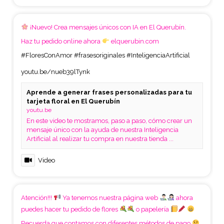
¡Nuevo! Crea mensajes únicos con IA en El Querubín.
Haz tu pedido online ahora
elquerubin.com
#FloresConAmor
#frasesoriginales
#InteligenciaArtificial
youtu.be/nueb39lTynk
Aprende a generar frases personalizadas para tu
tarjeta floral en El Querubín
youtu.be
En este video te mostramos, paso a paso, cómo crear un
mensaje único con la ayuda de nuestra Inteligencia
Artificial al realizar tu compra en nuestra tienda ...
Video
Atención!!!
Ya tenemos nuestra página web
ahora
puedes hacer tu pedido de flores
o papelería
Recuerda que contamos con diferentes métodos de pago