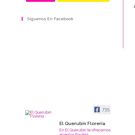
Síguenos En Facebook
735
El Querubín Florería
En El Querubín te ofrecemos
arreglos florales