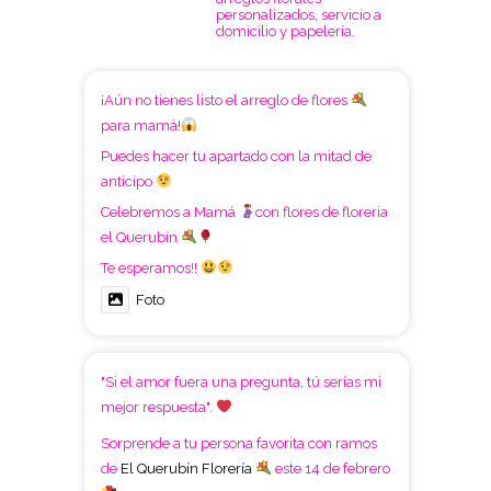
personalizados, servicio a
domicilio y papelería.
¡Aún no tienes listo el arreglo de flores
para mamá!
Puedes hacer tu apartado con la mitad de
anticipo
Celebremos a Mamá
con flores de floreria
el Querubín
Te esperamos!!
Foto
"Si el amor fuera una pregunta, tú serías mi
mejor respuesta".
Sorprende a tu persona favorita con ramos
de
El Querubín Florería
este 14 de febrero