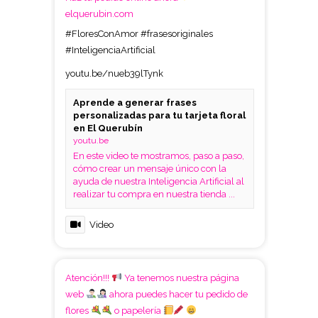
elquerubin.com
#FloresConAmor
#frasesoriginales
#InteligenciaArtificial
youtu.be/nueb39lTynk
Aprende a generar frases
personalizadas para tu tarjeta floral
en El Querubín
youtu.be
En este video te mostramos, paso a paso,
cómo crear un mensaje único con la
ayuda de nuestra Inteligencia Artificial al
realizar tu compra en nuestra tienda ...
Video
Atención!!!
Ya tenemos nuestra página
web
ahora puedes hacer tu pedido de
flores
o papelería