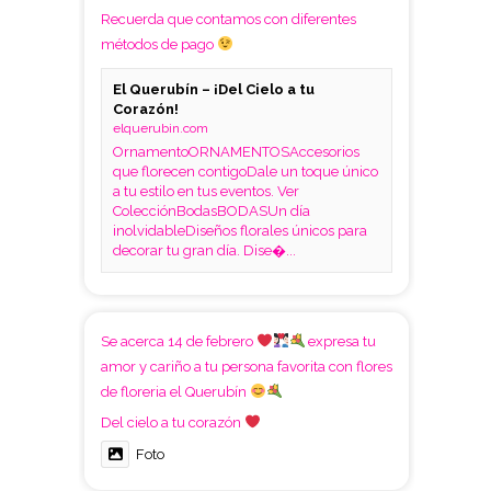
Recuerda que contamos con diferentes
métodos de pago
El Querubín – ¡Del Cielo a tu
Corazón!
elquerubin.com
OrnamentoORNAMENTOSAccesorios
que florecen contigoDale un toque único
a tu estilo en tus eventos. Ver
ColecciónBodasBODASUn día
inolvidableDiseños florales únicos para
decorar tu gran día. Dise�...
Se acerca 14 de febrero
expresa tu
amor y cariño a tu persona favorita con flores
de floreria el Querubín
Del cielo a tu corazón
Foto