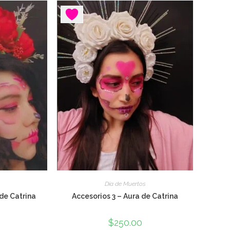
LA
WEB
Día de Muertos
 de Catrina
Accesorios 3 – Aura de Catrina
$
250.00